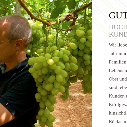
GUT
HÖCH
KUN
Wir lieb
Jahrhund
Familienb
Lebensmi
Obst und
sind leb
Kunden u
Erfolges
hinsichtl
Rückstan